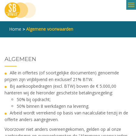
Overslaan
en
naar
de
Home
Algemene voorwaarden
>
inhoud
gaan
ALGEMEEN
Alle in offertes (of soortgelijke documenten) genoemde
prijzen zijn vrijblijvend en exclusief 21% BTW.
Bij aankoopbedragen (excl. BTW) boven de € 5.000,00
hanteren wij de hieronder geschetste betalingsregeling:
50% bij opdracht;
50% binnen 8 werkdagen na levering.
Arbeid wordt verrekend op basis van nacalculatie tenzij in de
offerte anders aangegeven.
Voorzover niet anders overeengekomen, gelden op al onze
aanbiedingen en overeenkomsten de "Algemene voorwaarden